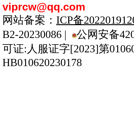
viprcw@qq.com
网站备案：
ICP备20220191
B2-20230086 |
公网安备4201
可证:人服证字[2023]第010
HB010620230178
929人才网
929招聘网
南方人才网
919人才网
939人才网
520人才
92
联合人才网
联合招聘网
888人才网
163人才网
163招聘网
985人才网
21
同城招聘网
毕业生求职网
域名抢注网
招聘人才网
中国直聘网
中国人才招聘网
中
直聘招聘网
人才网
武汉人才网
520人才网
28人才网
最新招聘信息
最