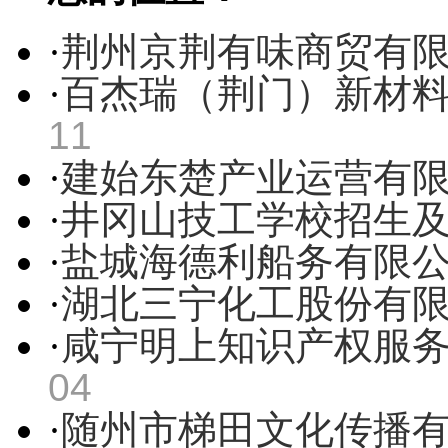
·
荆州京荆有味商贸有
·
百杰瑞（荆门）新材
11
·
建始东楚产业运营有
·
井冈山技工学校招生
·
盐城海德利船务有限
·
湖北三宁化工股份有
·
咸宁明上知识产权服
04
·
随州市梯田文化传播