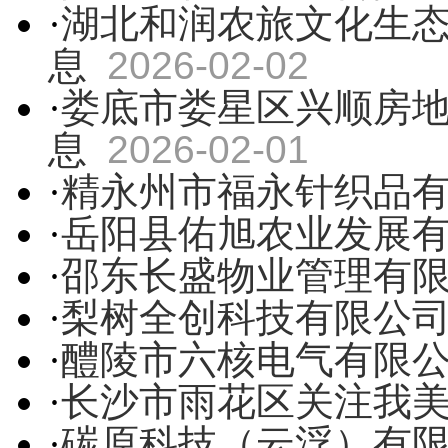
·
湖北和润农旅文化生
息
2026-02-02
·
娄底市娄星区兴顺房
息
2026-02-01
·
精永州市福永针织品
·
岳阳县佑旭农业发展
·
邵东长盛物业管理有
·
梨树全创科技有限公
·
醴陵市六核电气有限
·
长沙市雨花区关注我
·
碳原科技（云浮）有