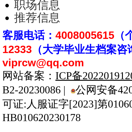
职场信息
推荐信息
客
服电话：
4008005615
（
12333
（大学毕业生档案
咨
viprcw@qq.com
网站备案：
ICP备20220191
B2-20230086 |
公网安备4201
可证:人服证字[2023]第010
HB010620230178
929人才网
929招聘网
南方人才网
919人才网
939人才网
520人才
92