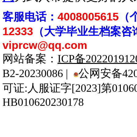
客
服电话：
4008005615
（
12333
（大学毕业生档案
咨
viprcw@qq.com
网站备案：
ICP备20220191
B2-20230086 |
公网安备4201
可证:人服证字[2023]第010
HB010620230178
929人才网
929招聘网
南方人才网
919人才网
939人才网
520人才
92
联合人才网
联合招聘网
888人才网
163人才网
163招聘网
985人才网
21
同城招聘网
毕业生求职网
域名抢注网
招聘人才网
中国直聘网
中国人才招聘网
中
直聘招聘网
人才网
武汉人才网
520人才网
28人才网
最新招聘信息
最